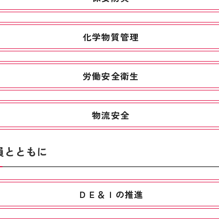
化学物質管理
労働安全衛生
物流安全
員とともに
ＤＥ＆Ｉの推進