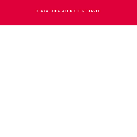
OSAKA SODA. ALL RIGHT RESERVED.