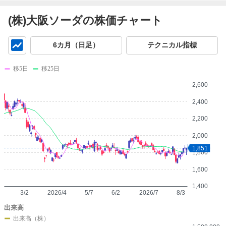
(株)大阪ソーダの株価チャート
チ
6カ月（日足）
テクニカル指標
ャ
ー
移5日
移25日
ト
2,600
2,400
2,200
2,000
1,851
1,800
1,600
1,400
3/2
2026/4
5/7
6/2
2026/7
8/3
出来高
出来高（株）