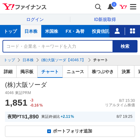
i
ログイン
ID新規取得
主
トップ
日本株
米国株
FX・為替
投資信託
ニュース
な
サ
銘
検索
ー
柄
ビ
を
トップ
日本株
(株)大阪ソーダ【4046.T】
チャート
ス
検
索
詳細
掲示板
チャート
ニュース
株つぶやき
決算
(株)大阪ソーダ
4046
東証PRM
1,851
-3
8/7 15:30
リアルタイム株価
-0.16
%
1,890
夜間PTS
東証終値比
+2.11
%
8/7 19:25
ポートフォリオ追加