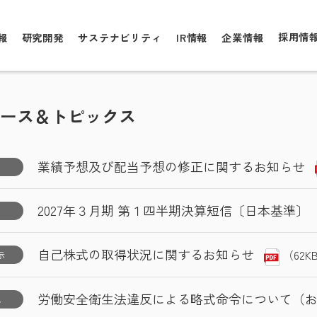
採用情
報
研究開発
サステナビリティ
IR情報
企業情報
ース＆トピックス
業績予想及び配当予想の修正に関するお知らせ
2027年３月期 第１四半期決算短信〔日本基準〕
自己株式の取得状況に関するお知らせ
（62K
示
労働安全衛生法違反による略式命令について（
他