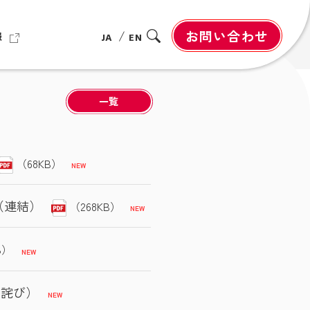
お問い合わせ
報
JA
EN
一覧
（68KB）
（連結）
（268KB）
B）
お詫び）