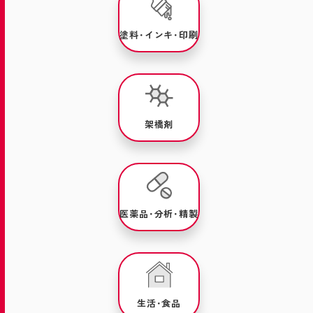
塗料･インキ･印刷
架橋剤
医薬品･分析･精製
生活･食品