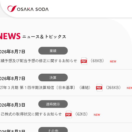
NEWS
ニュース＆トピックス
026年8月7日
業績
（68KB）
業績予想及び配当予想の修正に関するお知らせ
026年8月7日
決算
（268KB）
2027年３月期 第１四半期決算短信〔日本基準〕（連結）
026年8月3日
適時開示
（62KB）
自己株式の取得状況に関するお知らせ
026年8月3日
その他