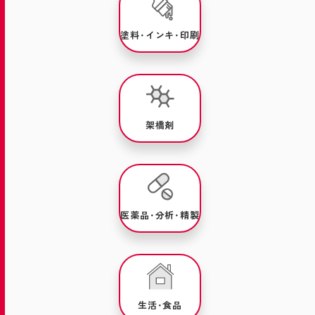
塗料･インキ･印刷
架橋剤
医薬品･分析･精製
生活･食品