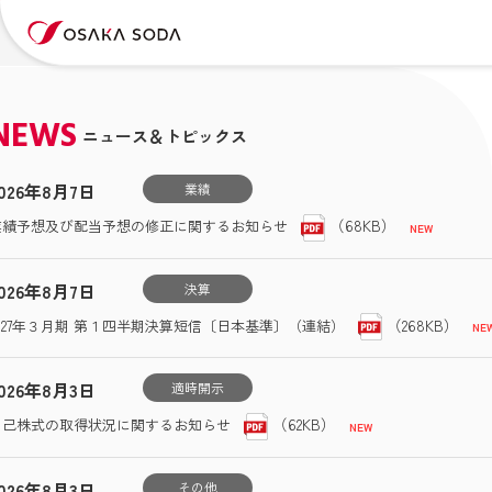
NEWS
ニュース＆トピックス
026年8月7日
業績
（68KB）
業績予想及び配当予想の修正に関するお知らせ
026年8月7日
決算
（268KB）
2027年３月期 第１四半期決算短信〔日本基準〕（連結）
026年8月3日
適時開示
（62KB）
自己株式の取得状況に関するお知らせ
026年8月3日
その他