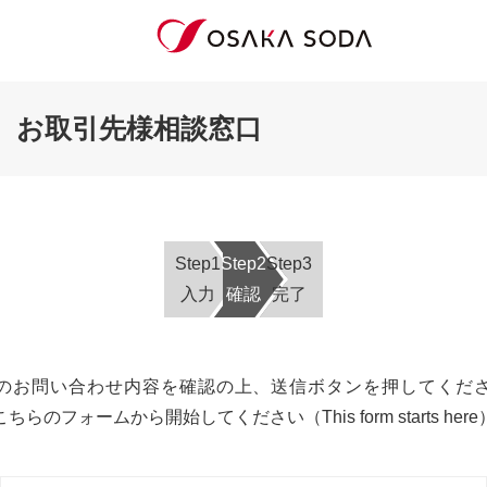
お取引先様相談窓口
Step1
Step2
Step3
入力
確認
完了
のお問い合わせ内容を確認の上、送信ボタンを押してくだ
こちらのフォーム
から開始してください（This form starts
here