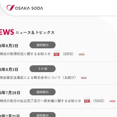
EWS
ニュース＆トピックス
26年8月3日
適時開示
（62KB）
株式の取得状況に関するお知らせ
26年8月3日
その他
安全衛生法違反による略式命令について（お詫び）
26年7月28日
適時開示
（50KB）
株式の処分の払込完了及び一部失権に関するお知らせ
26年7月21日
適時開示