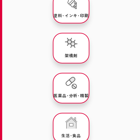
塗料･インキ･印刷
架橋剤
医薬品･分析･精製
生活･食品