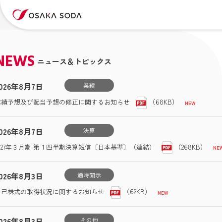
NEWS
ニュース＆トピックス
026年8月7日
業績
（68KB）
業績予想及び配当予想の修正に関するお知らせ
026年8月7日
決算
（268KB）
2027年３月期 第１四半期決算短信〔日本基準〕（連結）
026年8月3日
適時開示
（62KB）
自己株式の取得状況に関するお知らせ
026年8月3日
その他