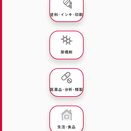
塗料･インキ･印刷
架橋剤
医薬品･分析･精製
生活･食品