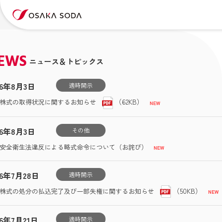
EWS
ニュース＆トピックス
26年8月3日
適時開示
（62KB）
株式の取得状況に関するお知らせ
26年8月3日
その他
安全衛生法違反による略式命令について（お詫び）
26年7月28日
適時開示
（50KB）
株式の処分の払込完了及び一部失権に関するお知らせ
26年7月21日
適時開示