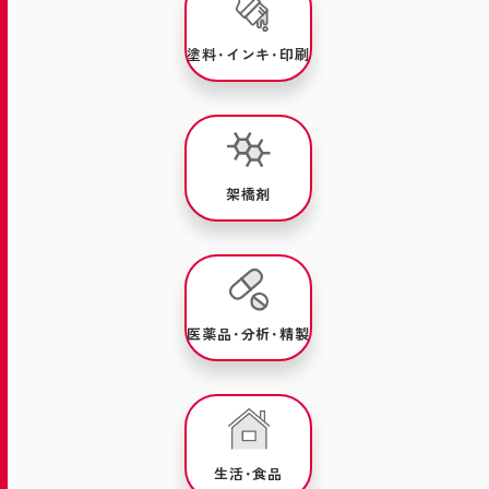
塗料･インキ･印刷
架橋剤
医薬品･分析･精製
生活･食品