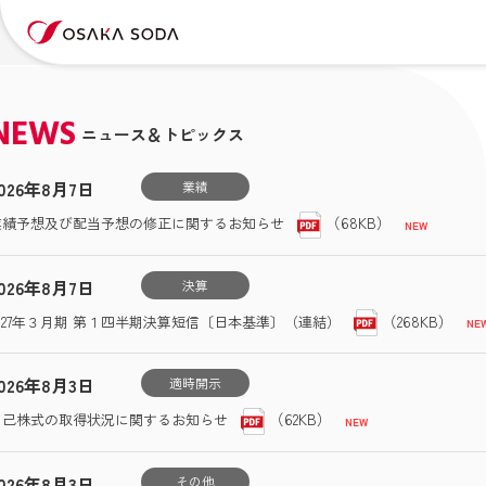
NEWS
ニュース＆トピックス
026年8月7日
業績
（68KB）
業績予想及び配当予想の修正に関するお知らせ
026年8月7日
決算
（268KB）
2027年３月期 第１四半期決算短信〔日本基準〕（連結）
026年8月3日
適時開示
（62KB）
自己株式の取得状況に関するお知らせ
026年8月3日
その他