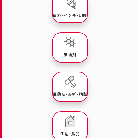
塗料･インキ･印刷
架橋剤
医薬品･分析･精製
生活･食品