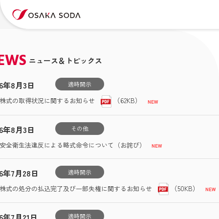
EWS
ニュース＆トピックス
26年8月3日
適時開示
（62KB）
株式の取得状況に関するお知らせ
26年8月3日
その他
安全衛生法違反による略式命令について（お詫び）
26年7月28日
適時開示
（50KB）
株式の処分の払込完了及び一部失権に関するお知らせ
26年7月21日
適時開示