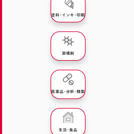
塗料･インキ･印刷
架橋剤
医薬品･分析･精製
生活･食品