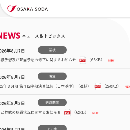
NEWS
ニュース＆トピックス
026年8月7日
業績
（68KB）
業績予想及び配当予想の修正に関するお知らせ
026年8月7日
決算
（268KB）
2027年３月期 第１四半期決算短信〔日本基準〕（連結）
026年8月3日
適時開示
（62KB）
自己株式の取得状況に関するお知らせ
026年8月3日
その他