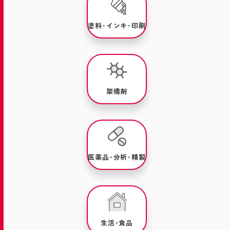
塗料･インキ･印刷
架橋剤
医薬品･分析･精製
生活･食品