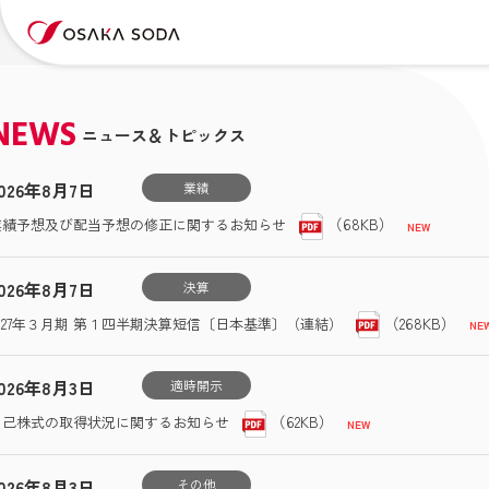
NEWS
ニュース＆トピックス
026年8月7日
業績
（68KB）
業績予想及び配当予想の修正に関するお知らせ
026年8月7日
決算
（268KB）
2027年３月期 第１四半期決算短信〔日本基準〕（連結）
026年8月3日
適時開示
（62KB）
自己株式の取得状況に関するお知らせ
026年8月3日
その他