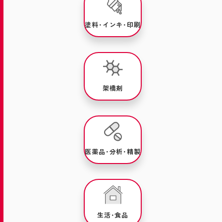
塗料･インキ･印刷
架橋剤
医薬品･分析･精製
生活･食品