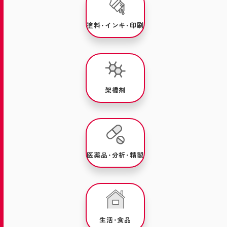
塗料･インキ･印刷
架橋剤
医薬品･分析･精製
生活･食品