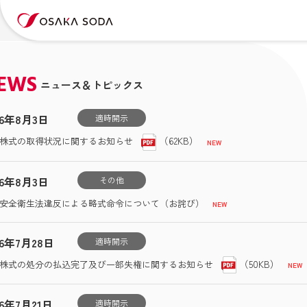
EWS
ニュース＆トピックス
26年8月3日
適時開示
（62KB）
株式の取得状況に関するお知らせ
26年8月3日
その他
安全衛生法違反による略式命令について（お詫び）
26年7月28日
適時開示
（50KB）
株式の処分の払込完了及び一部失権に関するお知らせ
26年7月21日
適時開示